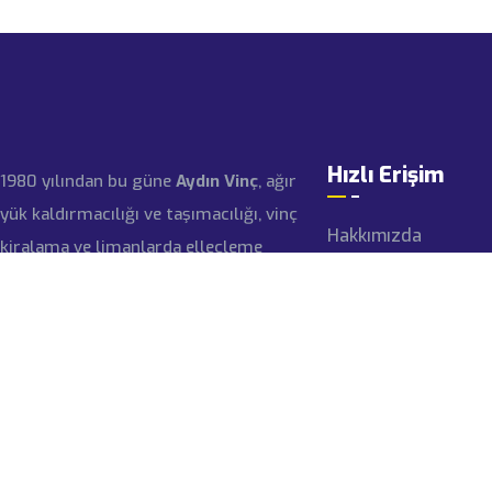
Hızlı Erişim
1980 yılından bu güne
Aydın Vinç
, ağır
yük kaldırmacılığı ve taşımacılığı, vinç
Hakkımızda
kiralama ve limanlarda elleçleme
hizmetleri alanlarında faaliyet
Tarihçe
gösteren bir aile şirketidir.
Sertifikalar
Referanslar
İLETIŞIM
Kariyer
İletişim