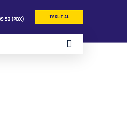
TEKLIF AL
39 52 (PBX)
si