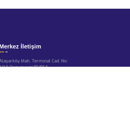
Merkez İletişim
Alaşarköy Mah. Terminal Cad. No:
40/1 Osmangazi/BURSA
aydinvinc@aydinvincgrup.com
+90 224 271 39 52