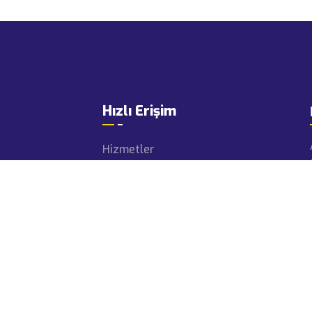
Hızlı Erişim
Hizmetler
Projeler
Makine Parkı
Haberler
Videolar