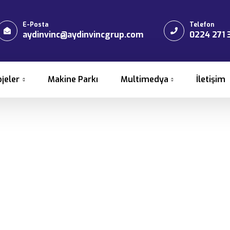
E-Posta
Telefon
aydinvinc@aydinvincgrup.com
0224 271 
ojeler
Makine Parkı
Multimedya
İletişim
rın Yer Değiştirilme