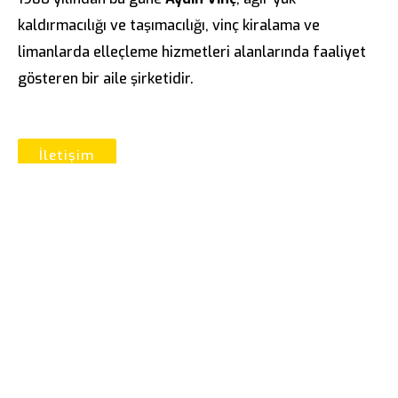
kaldırmacılığı ve taşımacılığı, vinç kiralama ve
limanlarda elleçleme hizmetleri alanlarında faaliyet
gösteren bir aile şirketidir.
İletişim
Hızlı Erişim
Hakkımızda
Tarihçe
Sertifikalar
Referanslar
Kariyer
İletişim
Hızlı Erişim