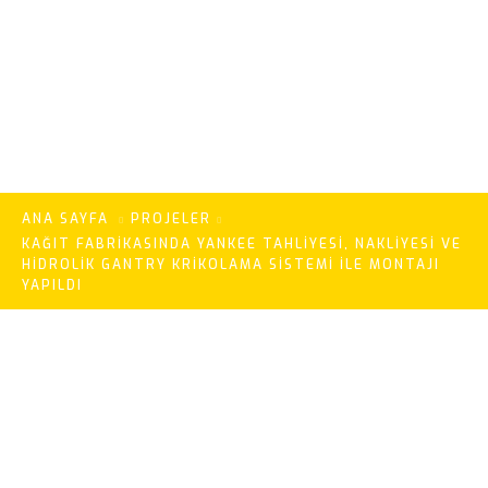
Ile Montajı Yapıldı
ANA SAYFA
PROJELER
KAĞIT FABRIKASINDA YANKEE TAHLIYESI, NAKLIYESI VE
HIDROLIK GANTRY KRIKOLAMA SISTEMI ILE MONTAJI
YAPILDI