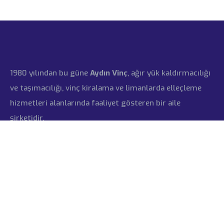
1980 yılından bu güne
Aydın Vinç
, ağır yük kaldırmacılığı
ve taşımacılığı, vinç kiralama ve limanlarda elleçleme
hizmetleri alanlarında faaliyet gösteren bir aile
şirketidir.
İLETIŞIM
Hızlı Erişim
Hakkımızda