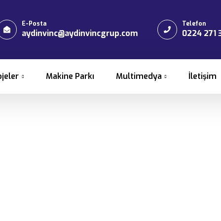
E-Posta
Telefon
aydinvinc@aydinvincgrup.com
0224 271 
ojeler
Makine Parkı
Multimedya
İletişim
Vinç Montajı