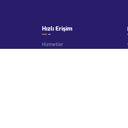
Hızlı Erişim
Hizmetler
Projeler
Makine Parkı
Haberler
Videolar