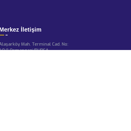
Merkez İletişim
Alaşarköy Mah. Terminal Cad. No:
40/1 Osmangazi/BURSA
aydinvinc@aydinvincgrup.com
+90 224 271 39 52