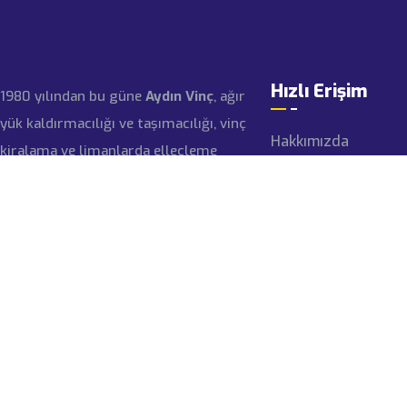
Hızlı Erişim
1980 yılından bu güne
Aydın Vinç
, ağır
yük kaldırmacılığı ve taşımacılığı, vinç
Hakkımızda
kiralama ve limanlarda elleçleme
hizmetleri alanlarında faaliyet
Tarihçe
gösteren bir aile şirketidir.
Sertifikalar
Referanslar
İLETIŞIM
Kariyer
İletişim