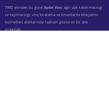
1980 yılından bu güne
Aydın Vinç
, ağır yük kaldırmacılığı
ve taşımacılığı, vinç kiralama ve limanlarda elleçleme
hizmetleri alanlarında faaliyet gösteren bir aile
şirketidir.
İLETIŞIM
Hızlı Erişim
Hakkımızda
Tarihçe
Sertifikalar